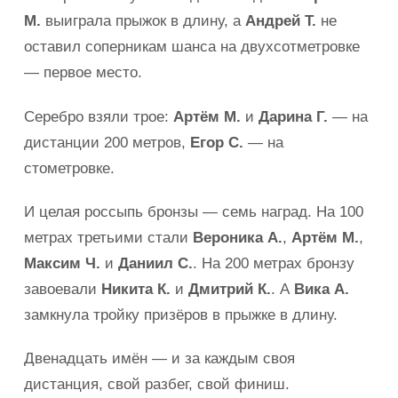
М.
выиграла прыжок в длину, а
Андрей Т.
не
оставил соперникам шанса на двухсотметровке
— первое место.
Серебро взяли трое:
Артём М.
и
Дарина Г.
— на
дистанции 200 метров,
Егор С.
— на
стометровке.
И целая россыпь бронзы — семь наград. На 100
метрах третьими стали
Вероника А.
,
Артём М.
,
Максим Ч.
и
Даниил С.
. На 200 метрах бронзу
завоевали
Никита К.
и
Дмитрий К.
. А
Вика А.
замкнула тройку призёров в прыжке в длину.
Двенадцать имён — и за каждым своя
дистанция, свой разбег, свой финиш.