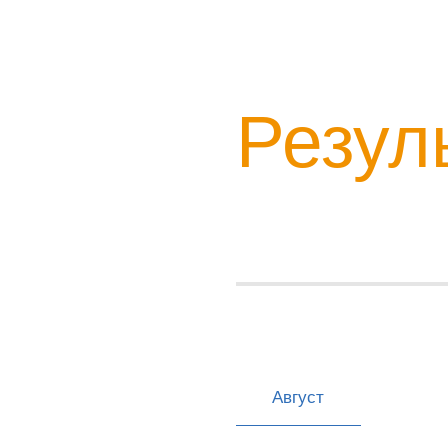
Резул
Август