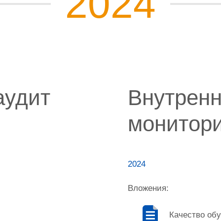
2024
аудит
Внутрен
монитори
2024
Вложения:
Качество обу